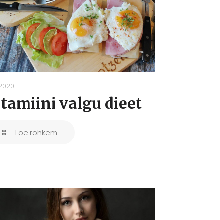
.2020
itamiini valgu dieet
Loe rohkem