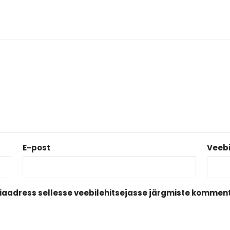
E-post
Veebi
biaadress sellesse veebilehitsejasse järgmiste komment