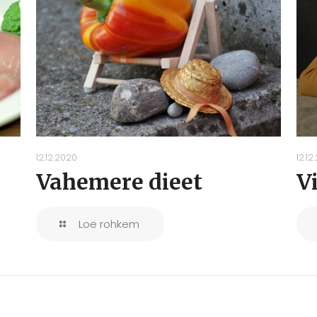
12.12.2020
12.12
Vahemere dieet
V
Loe rohkem