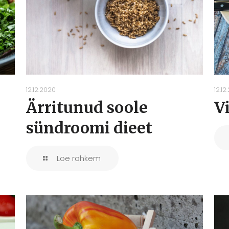
12.12.2020
12.12
Ärritunud soole
V
sündroomi dieet
Loe rohkem