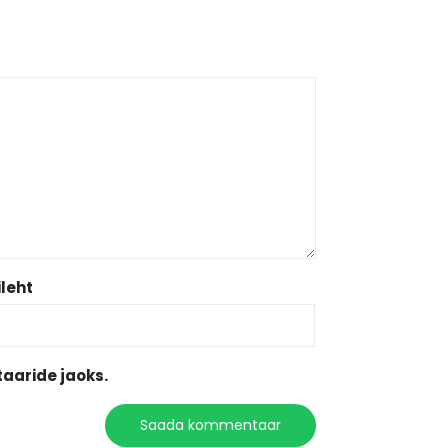
leht
aaride jaoks.