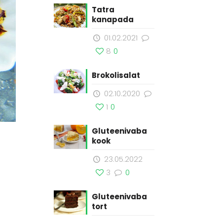
Tatra
kanapada
01.02.2021
8
0
Brokolisalat
02.10.2020
1
0
Gluteenivaba
kook
23.05.2022
3
0
Gluteenivaba
tort