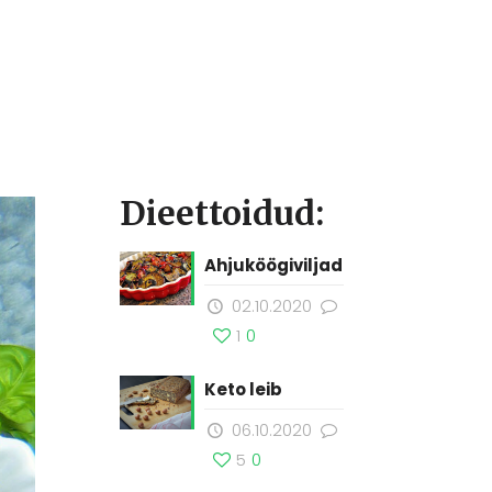
Dieettoidud:
Ahjuköögiviljad
02.10.2020
1
0
Keto leib
06.10.2020
5
0