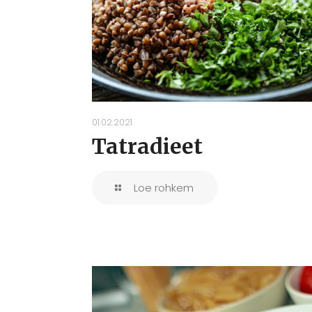
01.02.2021
Tatradieet
Loe rohkem