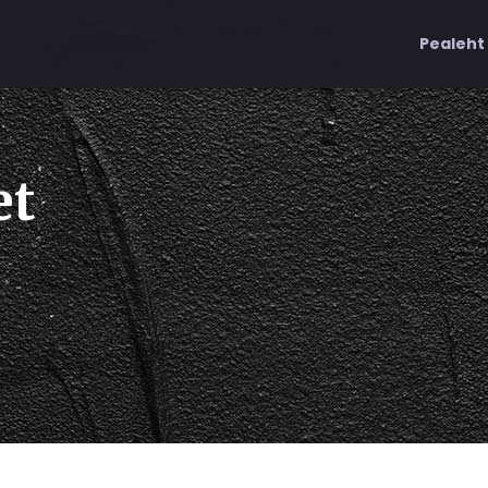
Pealeht
et