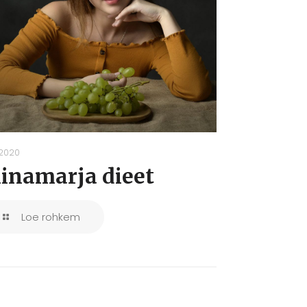
.2020
iinamarja dieet
Loe rohkem