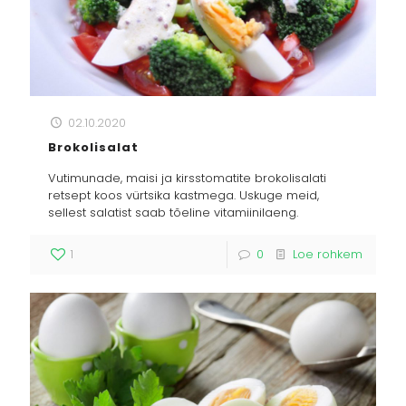
02.10.2020
Brokolisalat
Vutimunade, maisi ja kirsstomatite brokolisalati
retsept koos vürtsika kastmega. Uskuge meid,
sellest salatist saab tõeline vitamiinilaeng.
1
0
Loe rohkem