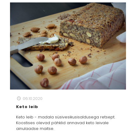
06.10.2020
Keto leib
Keto leib - madala süsivesikusisaldusega retsept.
Koostises olevad pähklid annavad keto leivale
ainulaadse maitse.