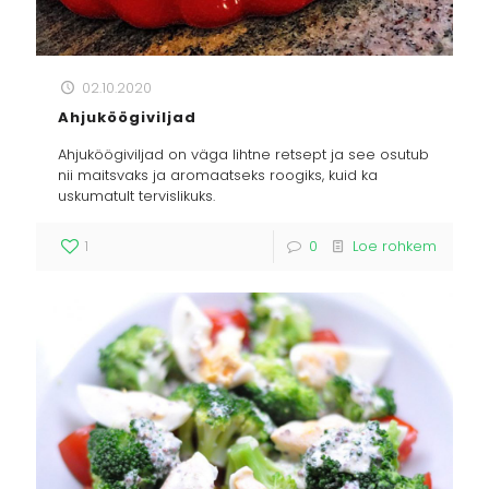
02.10.2020
Ahjuköögiviljad
Ahjuköögiviljad on väga lihtne retsept ja see osutub
nii maitsvaks ja aromaatseks roogiks, kuid ka
uskumatult tervislikuks.
1
0
Loe rohkem