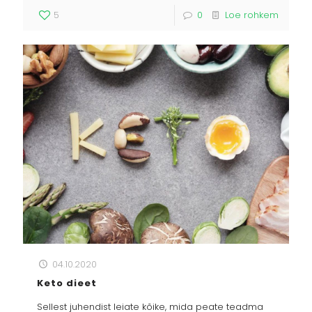
5
0
Loe rohkem
04.10.2020
Keto dieet
Sellest juhendist leiate kõike, mida peate teadma