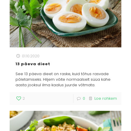
01.10.2020
13 päeva dieet
See 13 päeva dieet on raske, kuid tõhus rasvade
põletamiseks. Hiljem võite normaalselt süüa kahe
aasta jooksul ilma kaalus juurde võtmata.
2
0
Loe rohkem