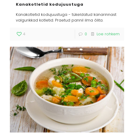
Kanakotletid kodujuustuga
Kanakotletid kodujuustuga - tükeldatud kanarinnast
valgurikkad kotletid. Praetud pannil ilma õlita.
4
0
Loe rohkem