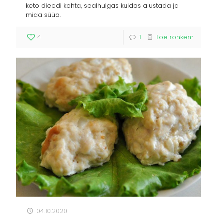
keto dieedi kohta, sealhulgas kuidas alustada ja
mida süüa.
4
1
Loe rohkem
04.10.2020