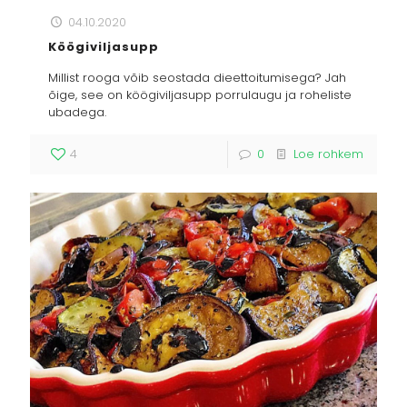
04.10.2020
Köögiviljasupp
Millist rooga võib seostada dieettoitumisega? Jah
õige, see on köögiviljasupp porrulaugu ja roheliste
ubadega.
4
0
Loe rohkem