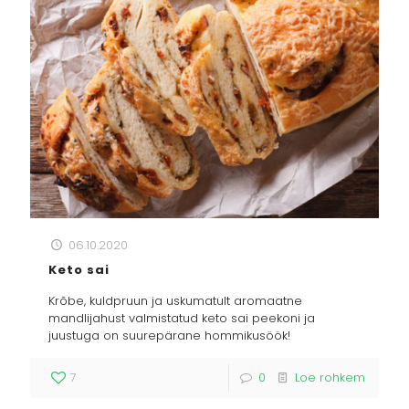
06.10.2020
Keto sai
Krõbe, kuldpruun ja uskumatult aromaatne
mandlijahust valmistatud keto sai peekoni ja
juustuga on suurepärane hommikusöök!
7
0
Loe rohkem