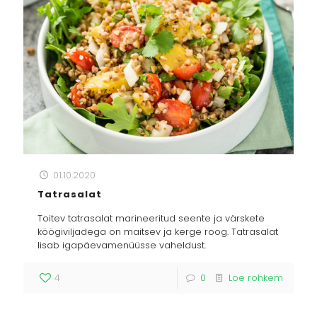
01.10.2020
Tatrasalat
Toitev tatrasalat marineeritud seente ja värskete
köögiviljadega on maitsev ja kerge roog. Tatrasalat
lisab igapäevamenüüsse vaheldust.
4
0
Loe rohkem