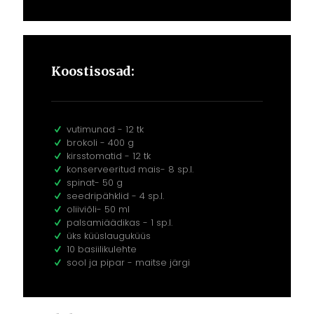
Koostisosad:
vutimunad - 12 tk
brokoli - 400 g
kirsstomatid - 12 tk
konserveeritud mais- 8 sp.l.
spinat- 50 g
seedripähklid - 4 sp.l.
oliiviõli- 50 ml
palsamiäädikas - 1 sp.l.
üks küüslauguküüs
10 basiilikulehte
sool ja pipar - maitse järgi