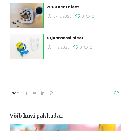
2000 kcal dieet
07.12.2020
0
0
Stjuardessi dieet
11.12.2020
0
0
Jaga
1
Võib huvi pakkuda...