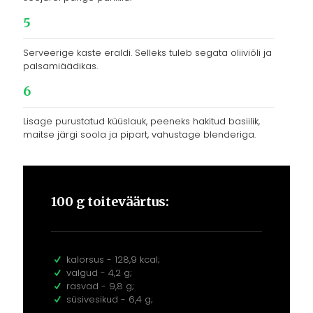
5
Serveerige kaste eraldi. Selleks tuleb segata oliiviõli ja
palsamiäädikas.
6
Lisage purustatud küüslauk, peeneks hakitud basiilik,
maitse järgi soola ja pipart, vahustage blenderiga.
100 g toiteväärtus:
kalorsus - 128,9 kcal;
valgud - 4,2 g;
rasvad - 9,8 g;
süsivesikud - 6,4 g;