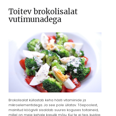
Toitev brokolisalat
vutimunadega
Brokolisalat küllastab keha hästi vitamiinide ja
mikroelementidega. Ja see pole üllatav. Tõepoolest,
mainitud köögivili sisaldab suures koguses toitaineid,
millel on meie kehale kasulik mõju. Kui te ei tea, kuidas