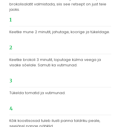
brokolisalatit valmistada, siis see retsept on just teie
jaoks.
1
Keetke mune 2 minutit, jahutage, koorige ja tükeldage.
2
Keetke brokoli 3 minutit, loputage külma veega ja
visake sõelale. Samuti ka vutimunad.
3
Tükelda tomatid ja vutimunad.
4
Kõik koostisosad tuleb ilusti panna taldriku peale,
seejärel pange pähklid.