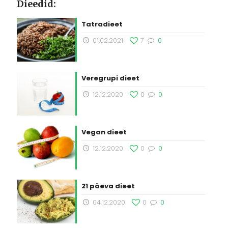
Dieedid:
Tatradieet
01.02.2021
7
0
Veregrupi dieet
12.12.2020
0
0
Vegan dieet
12.12.2020
0
0
21 päeva dieet
04.12.2020
0
0