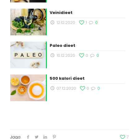
Veinidieet
12.12.2020
1
0
Paleo dieet
10.12.2020
0
0
500 kalori dieet
07.12.2020
0
0
Jaga
7