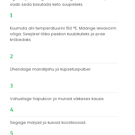
saab seda kasutada keto suupisteks.
1
Kuumuta ahi temperatuurini 150 ℃. Määrige leivavorm
võiga. Seejärel lõika peekon kuubikuteks ja prae
krõbedaks.
2
Ühendage mandlijahu ja küpsetuspulber.
3
Vahustage hapukoor ja munad väikeses kausis.
4
Segage märjad ja kuivad koostisosad.
5