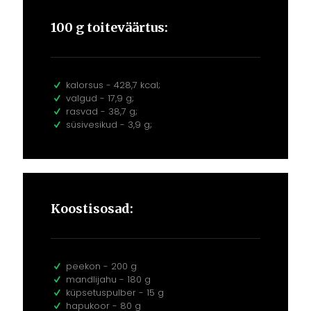
100 g toiteväärtus:
kalorsus - 428,7 kcal;
valgud - 17,9 g;
rasvad - 38,7 g;
süsivesikud - 3,9 g;
Koostisosad:
peekon - 200 g
mandlijahu - 180 g
küpsetuspulber - 15 g
hapukoor - 80 g