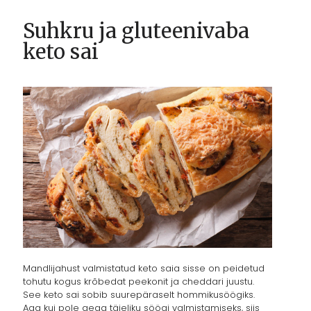
Suhkru ja gluteenivaba
keto sai
Mandlijahust valmistatud keto saia sisse on peidetud
tohutu kogus krõbedat peekonit ja cheddari juustu.
See keto sai sobib suurepäraselt hommikusöögiks.
Aga kui pole aega täieliku söögi valmistamiseks, siis