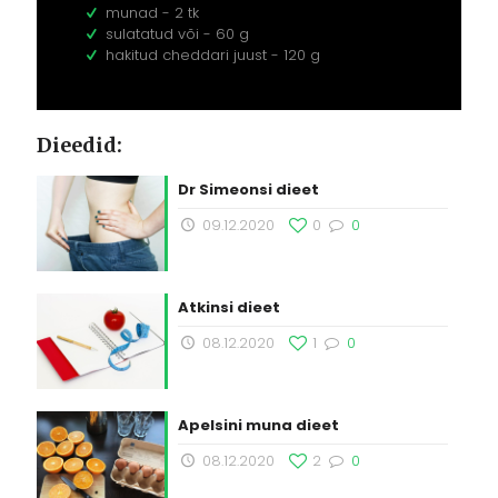
munad - 2 tk
sulatatud või - 60 g
hakitud cheddari juust - 120 g
Dieedid:
Dr Simeonsi dieet
09.12.2020
0
0
Atkinsi dieet
08.12.2020
1
0
Apelsini muna dieet
08.12.2020
2
0