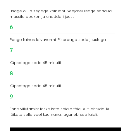
Lisage õli ja segage kõik läbi. Seejärel lisage saadud
massile peekon ja cheddari juust.
6
Pange tainas leivavormi. Piserdage seda juustuga.
7
Küpsetage seda 45 minutit.
8
Küpsetage seda 45 minutit.
9
Enne viilutamist laske keto saiale täielikult jahtuda. Kui
lõikate selle veel kuumana, laguneb see laiali.