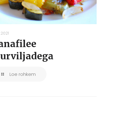
.2021
anafilee
uurviljadega
Loe rohkem