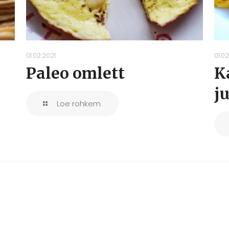
01.02.2021
01.02
Paleo omlett
K
j
Loe rohkem