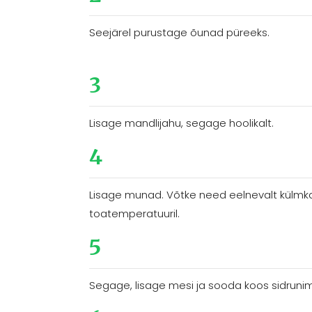
Seejärel purustage õunad püreeks.
3
Lisage mandlijahu, segage hoolikalt.
4
Lisage munad. Võtke need eelnevalt külmka
toatemperatuuril.
5
Segage, lisage mesi ja sooda koos sidruni