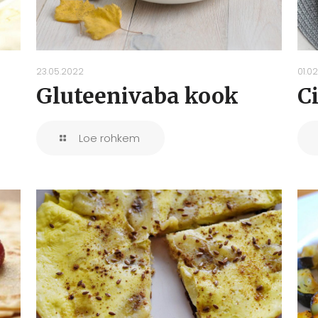
23.05.2022
01.02
Gluteenivaba kook
C
Loe rohkem