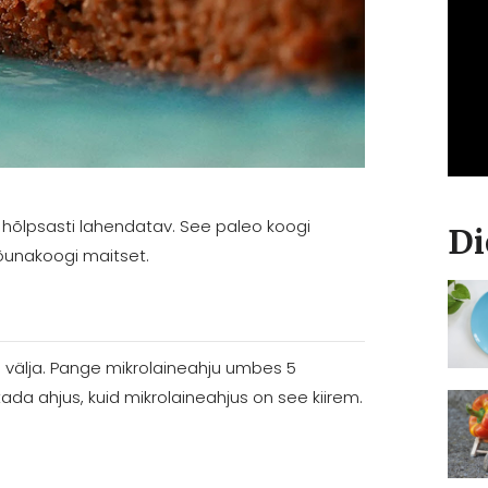
hõlpsasti lahendatav. See paleo koogi
Di
õunakoogi maitset.
 välja. Pange mikrolaineahju umbes 5
da ahjus, kuid mikrolaineahjus on see kiirem.