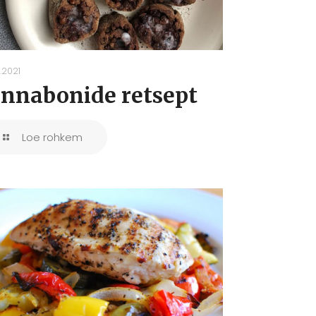
.2021
innabonide retsept
Loe rohkem