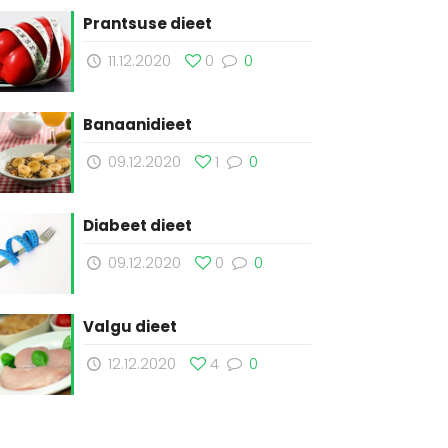
Prantsuse dieet
11.12.2020
0
0
Banaanidieet
09.12.2020
1
0
Diabeet dieet
09.12.2020
0
0
Valgu dieet
12.12.2020
4
0