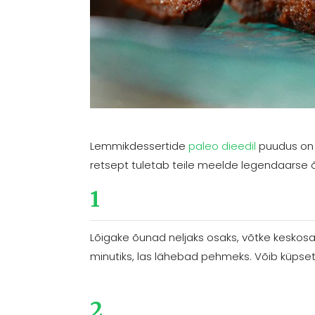
Lemmikdessertide
paleo dieedil
puudus on 
retsept tuletab teile meelde legendaarse 
1
Lõigake õunad neljaks osaks, võtke keskosa
minutiks, las lähebad pehmeks. Võib küpseta
2