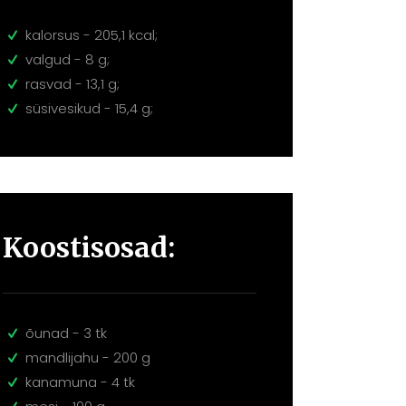
kalorsus - 205,1 kcal;
valgud - 8 g;
rasvad - 13,1 g;
süsivesikud - 15,4 g;
Koostisosad:
õunad - 3 tk
mandlijahu - 200 g
kanamuna - 4 tk