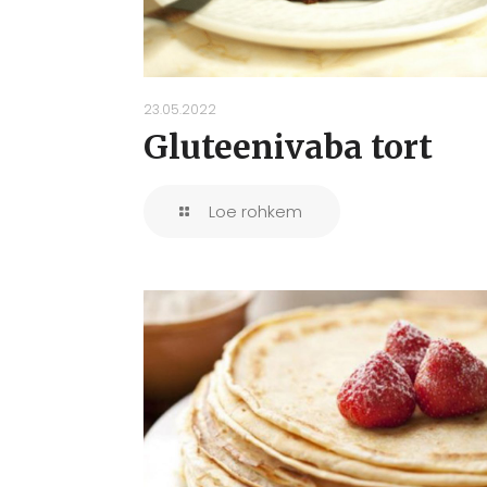
23.05.2022
Gluteenivaba tort
Loe rohkem