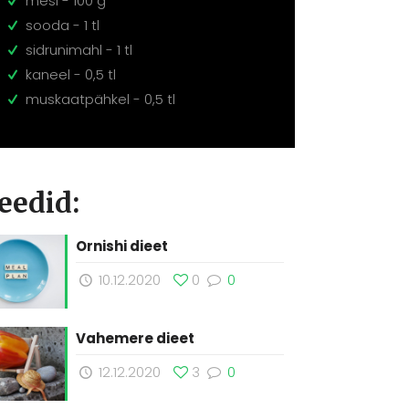
mesi - 100 g
sooda - 1 tl
sidrunimahl - 1 tl
kaneel - 0,5 tl
muskaatpähkel - 0,5 tl
eedid:
Ornishi dieet
10.12.2020
0
0
Vahemere dieet
12.12.2020
3
0