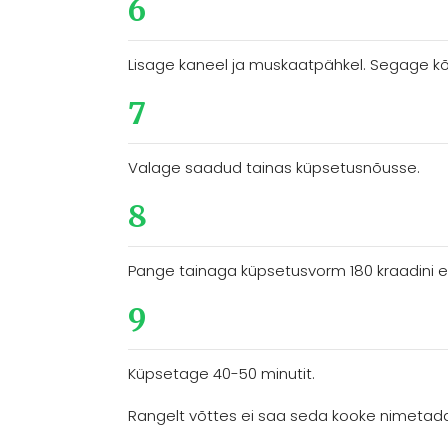
6
Lisage kaneel ja muskaatpähkel. Segage kõik 
7
Valage saadud tainas küpsetusnõusse.
8
Pange tainaga küpsetusvorm 180 kraadini e
9
Küpsetage 40-50 minutit.
Rangelt võttes ei saa seda kooke nimetada 