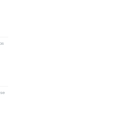
as
ase