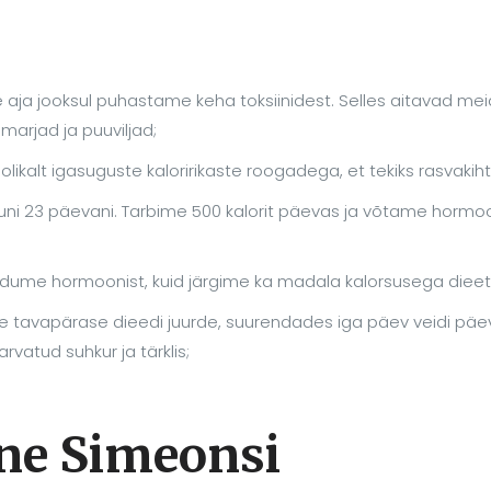
e aja jooksul puhastame keha toksiinidest. Selles aitavad mei
 marjad ja puuviljad;
olikalt igasuguste kaloririkaste roogadega, et tekiks rasvakiht
 kuni 23 päevani. Tarbime 500 kalorit päevas ja võtame hormo
ldume hormoonist, kuid järgime ka madala kalorsusega dieeti
e tavapärase dieedi juurde, suurendades iga päev veidi päe
arvatud suhkur ja tärklis;
ne Simeonsi