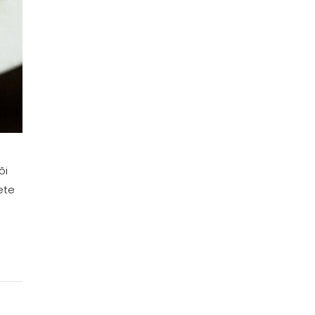
õi
ete