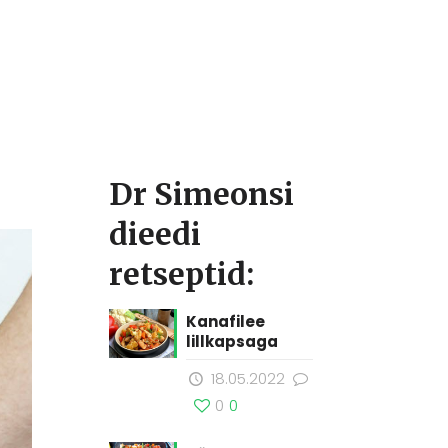
Dr Simeonsi
dieedi
retseptid:
Kanafilee
lillkapsaga
18.05.2022
0
0