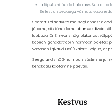
ja lõpuks nii öelda halb rasv. See asu
Sellest on peaaegu võimatu vabaneda ise
Seetõttu ei saavuta me isegi ennast dieedi 
jõuame, siis täheldame ebameeldivaid nähtu
loobuda. Dr Simeons nägi olukorrast välja
koorioni gonadotropiini hormoon põletab 
vabaneb ligikaudu 1500 kalorit. Selgub, et 
Seega andis hCG hormooni süstimine ja ma
kehakaalu kaotamine päevas.
Kestvus