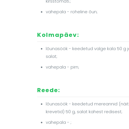
kirsstomati.;
vahepala - roheline õun;
Kolmapäev:
lõunasöök - keedetud valge kala 50 g
salat;
vahepala - pirn;
Reede:
lõunasöök - keedetud mereannid (näi
krevetid) 50 g, salat kahest redisest;
vahepala - ;