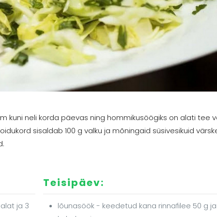
olm kuni neli korda päevas ning hommikusöögiks on alati tee v
oidukord sisaldab 100 g valku ja mõningaid süsivesikuid värsk
d.
Teisipäev:
alat ja 3
lõunasöök - keedetud kana rinnafilee 50 g ja