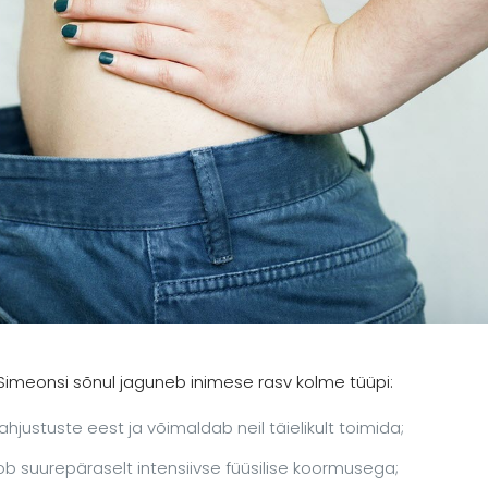
Simeonsi sõnul jaguneb inimese rasv kolme tüüpi:
ahjustuste eest ja võimaldab neil täielikult toimida;
ob suurepäraselt intensiivse füüsilise koormusega;