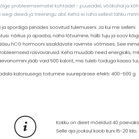
b kõige probleemsematel kohtadel - puusadel, vöökohal ja kõhu
gi dieedi ja treeningu abil. Keha ei taha sellest lahku minn
ja spordiga piinades soovitud tulemuseni. Ja kui me selleni
si: nõrkus ja apaatia, naha lõtvumine, halb tuju ja soov kõig
pääsu hCG hormooni sisaldavate ravimite võtmises. See inim
probleemseid rasvavarusid. Keha muudab need energiaks, mil
päevanormini jääb vaid 500 kalorit, mis tuleb toiduga kaasa tu
dala kalorsusega toitumine suurepärase efekti: 400–500 g
Kokku on dieet mõeldud 40 päevaks
Selle aja jooksul kaob kuni 15-20 kilo.