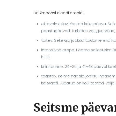
Dr Simeonsi dieedi etapid:
ettevalmistav. Kestab kaks päeva. Sell
paastupäevad, tarbides vesi, juurviljad,
toitev. Selle aja jooksul toidame end ho
intensiivne etapp. Peame sellest kinni
hCG;
kinnitamine. 24–26 ja 41–43 päeval kee
taastav. Kolme nädala jooksul naasem
kaloraaži. Lubatud on kõik tooted, välja 
Seitsme päeva