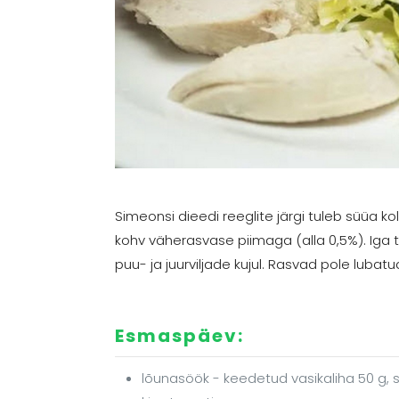
Simeonsi dieedi reeglite järgi tuleb süüa k
kohv väherasvase piimaga (alla 0,5%). Iga t
puu- ja juurviljade kujul. Rasvad pole lubatu
Esmaspäev:
lõunasöök - keedetud vasikaliha 50 g, s