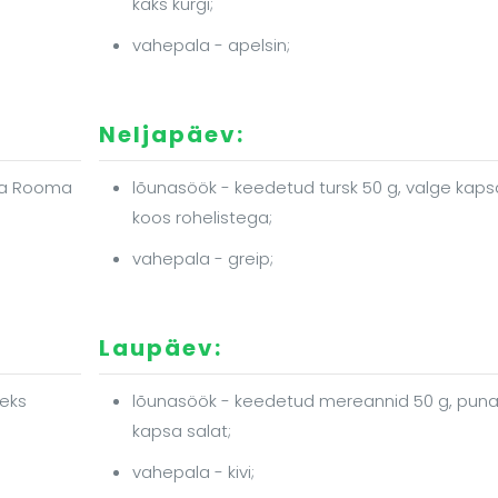
kaks kurgi;
vahepala - apelsin;
Neljapäev:
 ja Rooma
lõunasöök - keedetud tursk 50 g, valge kaps
koos rohelistega;
vahepala - greip;
Laupäev:
teks
lõunasöök - keedetud mereannid 50 g, pun
kapsa salat;
vahepala - kivi;