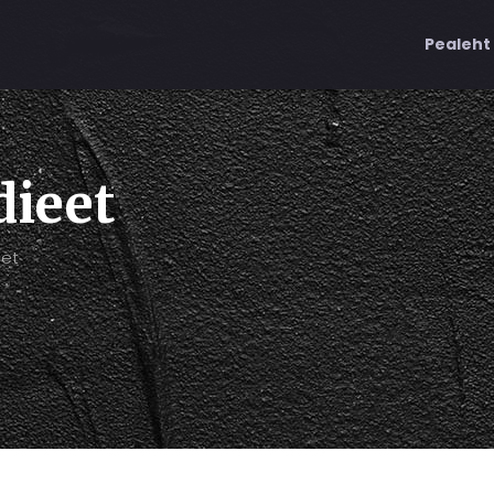
Pealeht
dieet
eet