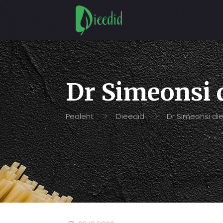
Dr Simeonsi 
Pealeht
Dieedid
Dr Simeonsi di