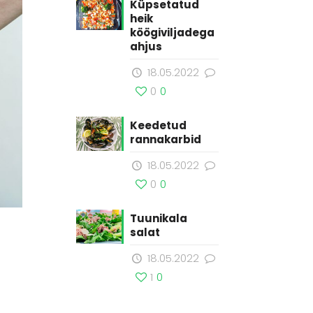
Küpsetatud
heik
köögiviljadega
ahjus
18.05.2022
0
0
Keedetud
rannakarbid
18.05.2022
0
0
Tuunikala
salat
18.05.2022
1
0