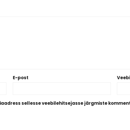
E-post
Veebi
biaadress sellesse veebilehitsejasse järgmiste komment