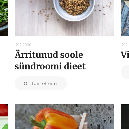
12.12.2020
12.12
Ärritunud soole
V
sündroomi dieet
Loe rohkem