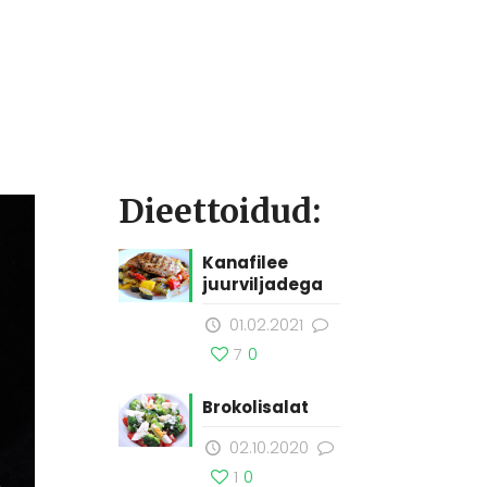
Dieettoidud:
Kanafilee
juurviljadega
01.02.2021
7
0
Brokolisalat
02.10.2020
1
0