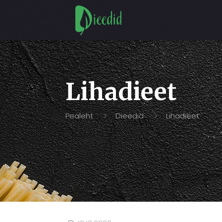
Lihadieet
Pealeht
Dieedid
Lihadieet