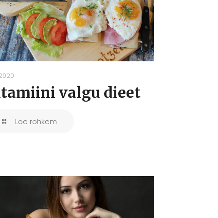
.2020
itamiini valgu dieet
Loe rohkem