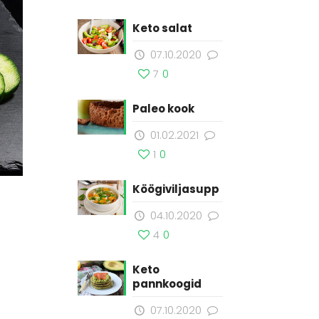
Keto salat
07.10.2020
7
0
Paleo kook
01.02.2021
1
0
Köögiviljasupp
04.10.2020
4
0
Keto
pannkoogid
07.10.2020