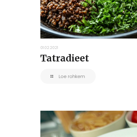
01.02.2021
Tatradieet
Loe rohkem