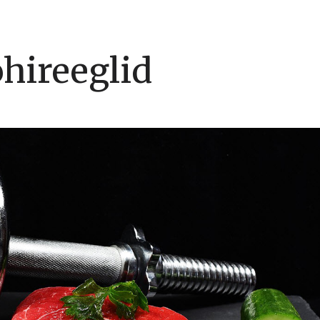
õhireeglid