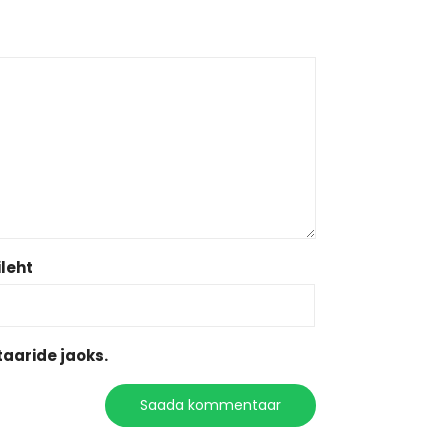
leht
aaride jaoks.