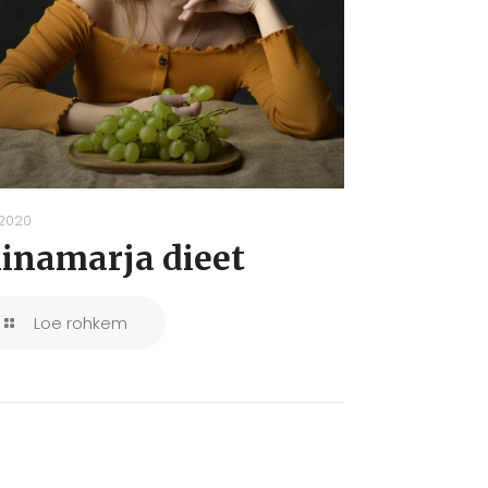
.2020
iinamarja dieet
Loe rohkem