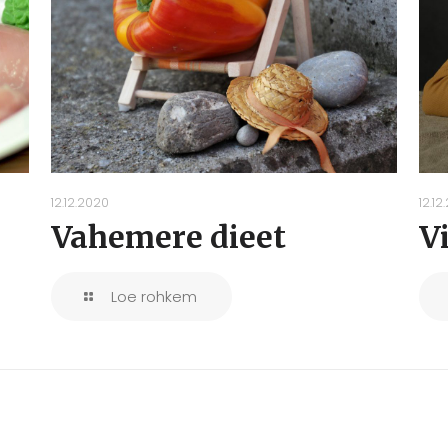
12.12.2020
12.12
Vahemere dieet
V
Loe rohkem