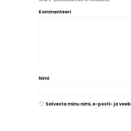
Kommenteeri
Nimi
Salvesta minu nimi, e-posti- ja vee