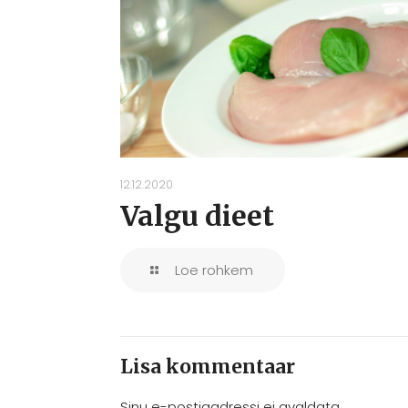
12.12.2020
Valgu dieet
Loe rohkem
Lisa kommentaar
Sinu e-postiaadressi ei avaldata.